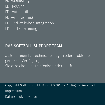
EDI-Monitoring
EDI-Routing
EDI-Automatik
EDI-Archivierung
EDI und WebShop-Integration
EDI und XRechnung
DAS SOFTZOLL SUPPORT-TEAM
… steht Ihnen für technische Fragen oder Probleme
gerne zur Verfügung.
Sie erreichen uns telefonisch oder per Mail
Copyright
Softzoll GmbH & Co. KG.
2026 - All Rights Reserved
Impressum
Datenschutzhinweise