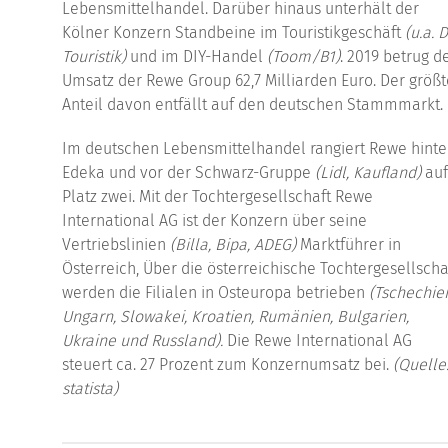
Lebensmittelhandel. Darüber hinaus unterhält der
Kölner Konzern Standbeine im Touristikgeschäft
(u.a. 
Touristik)
und im DIY-Handel
(Toom/B1)
. 2019 betrug d
Umsatz der Rewe Group 62,7 Milliarden Euro. Der größ
Anteil davon entfällt auf den deutschen Stammmarkt.
Im deutschen Lebensmittelhandel rangiert Rewe hinte
Edeka und vor der Schwarz-Gruppe
(Lidl, Kaufland)
au
Platz zwei. Mit der Tochtergesellschaft Rewe
International AG ist der Konzern über seine
Vertriebslinien
(Billa, Bipa, ADEG)
Marktführer in
Österreich, Über die österreichische Tochtergesellscha
werden die Filialen in Osteuropa betrieben
(Tschechie
Ungarn, Slowakei, Kroatien, Rumänien, Bulgarien,
Ukraine und Russland).
Die Rewe International AG
steuert ca. 27 Prozent zum Konzernumsatz bei.
(Quelle
statista)