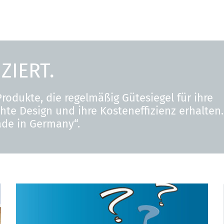
ZIERT.
Produkte, die regelmäßig Gütesiegel für ihre
achte Design und ihre Kosteneffizienz erhalten.
made in Germany“.