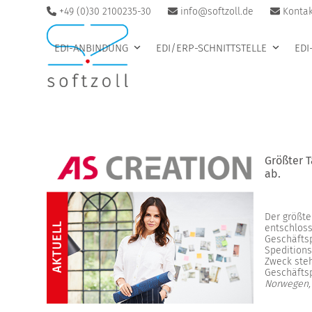
Skip
+49 (0)30 2100235-30
info@softzoll.de
Kontak
to
content
EDI-ANBINDUNG
EDI/ERP-SCHNITTSTELLE
ED
Größter T
ab.
Der größte
entschloss
Geschäftsp
Speditions
Zweck steh
Geschäfts
Norwegen,