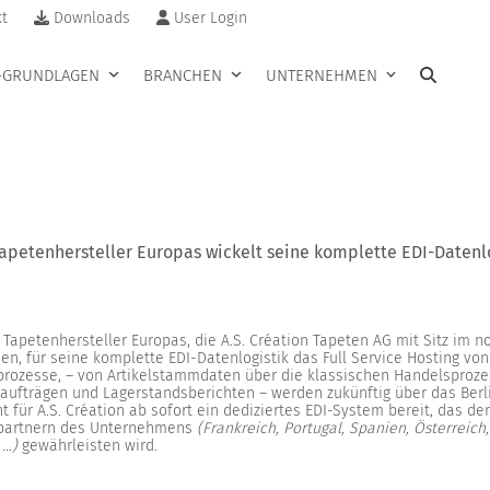
t
Downloads
User Login
I-GRUNDLAGEN
BRANCHEN
UNTERNEHMEN
apetenhersteller Europas wickelt seine komplette EDI-Datenlog
 Tapetenhersteller Europas, die A.S. Création Tapeten AG mit Sitz im
en, für seine komplette EDI-Datenlogistik das Full Service Hosting von
rozesse, – von Artikelstammdaten über die klassischen Handelsprozess
aufträgen und Lagerstandsberichten – werden zukünftig über das Berl
t für A.S. Création ab sofort ein dediziertes EDI-System bereit, das
partnern des Unternehmens
(Frankreich, Portugal, Spanien, Österreich
 …)
gewährleisten wird.