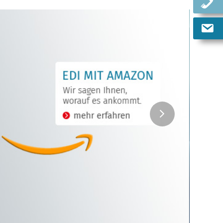
next
slide