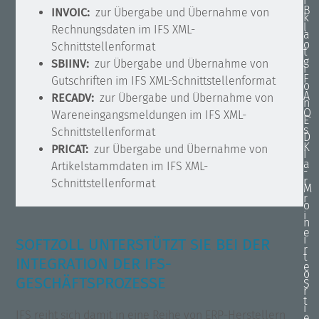
i
B
INVOIC:
zur Übergabe und Übernahme von
k
l
Rechnungsdaten im IFS XML-
a
o
Schnittstellenformat
t
g
SBIINV:
zur
Übergabe und Übernahme von
i
F
Gutschriften im IFS XML-Schnittstellenformat
o
A
RECADV:
zur Übergabe und Übernahme von
n
Q
Wareneingangsmeldungen im IFS XML-
E
s
Schnittstellenformat
D
K
PRICAT:
zur Übergabe und Übernahme von
I
a
Artikelstammdaten im IFS XML-
-
r
Schnittstellenformat
M
r
o
i
n
e
i
SOFTZOLL UNTERSTÜTZT SIE BEI DER
r
t
INTEGRATION DER IFS-
e
o
GESCHÄFTSPROZESSE
S
r
t
i
IFS reiht sich damit in eine Reihe von ERP-Herstellern
e