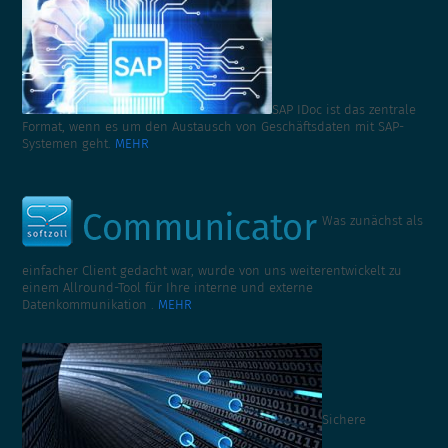
SAP IDoc ist das zentrale
Format, wenn es um den Austausch von Geschäftsdaten mit SAP-
Systemen geht.
MEHR
Was zunächst als
einfacher Client gedacht war, wurde von uns weiterentwickelt zu
einem Allround-Tool für Ihre interne und externe
Datenkommunikation .
MEHR
Sichere