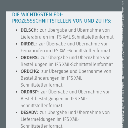
c
-
h
H
DIE WICHTIGSTEN EDI-
n
o
PROZESSSCHNITTSTELLEN VON UND ZU IFS:
i
s
t
DELSCH:
zur Übergabe und Übernahme von
t
t
Lieferabrufen im IFS XML-Schnittstellenformat
i
s
DIRDEL:
zur Übergabe und Übernahme von
n
t
Feinabrufen im IFS XML-Schnittstellenformat
g
e
ORDERS:
zur Übergabe und Übernahme von
E
l
Bestellungen im IFS XML-Schnittstellenformat
D
l
ORDCHG:
zur Übergabe und Übernahme von
I
e
Bestelländerungen im IFS XML-
-
K
Schnittstellenformat
K
o
ORDRSP:
zur Übergabe und Übernahme von
o
n
Bestellbestätigungen im IFS XML-
m
t
Schnittstellenformat
m
a
DESADV:
zur Übergabe und Übernahme von
u
k
Liefermeldungen im IFS XML-
n
t
Schnittstellenformat